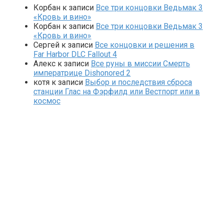
Корбан
к записи
Все три концовки Ведьмак 3
«Кровь и вино»
Корбан
к записи
Все три концовки Ведьмак 3
«Кровь и вино»
Сергей
к записи
Все концовки и решения в
Far Harbor DLC Fallout 4
Алекс
к записи
Все руны в миссии Смерть
императрице Dishonored 2
котя
к записи
Выбор и последствия сброса
станции Глас на Фэрфилд или Вестпорт или в
космос