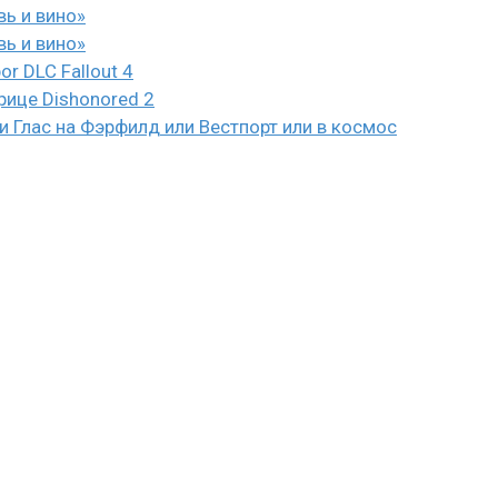
вь и вино»
вь и вино»
or DLC Fallout 4
рице Dishonored 2
 Глас на Фэрфилд или Вестпорт или в космос