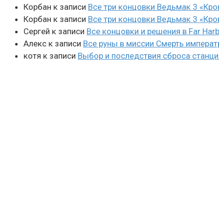
Корбан
к записи
Все три концовки Ведьмак 3 «Кро
Корбан
к записи
Все три концовки Ведьмак 3 «Кро
Сергей
к записи
Все концовки и решения в Far Harb
Алекс
к записи
Все руны в миссии Смерть императ
котя
к записи
Выбор и последствия сброса станции