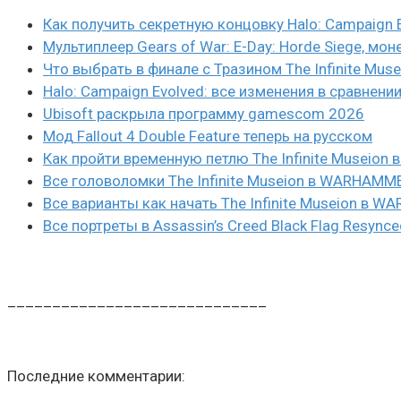
Как получить секретную концовку Halo: Campaign 
Мультиплеер Gears of War: E-Day: Horde Siege, мон
Что выбрать в финале с Тразином The Infinite Mus
Halo: Campaign Evolved: все изменения в сравнени
Ubisoft раскрыла программу gamescom 2026
Мод Fallout 4 Double Feature теперь на русском
Как пройти временную петлю The Infinite Museio
Все головоломки The Infinite Museion в WARHAMM
Все варианты как начать The Infinite Museion в 
Все портреты в Assassin’s Creed Black Flag Resynce
_____________________________
Последние комментарии: