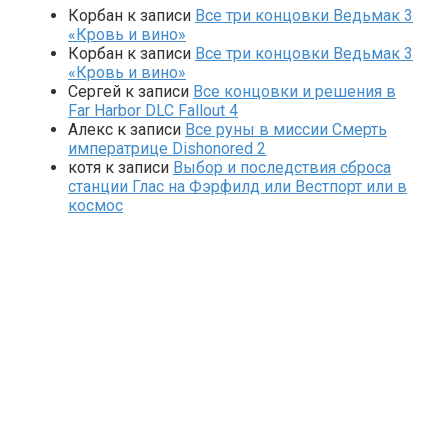
Корбан
к записи
Все три концовки Ведьмак 3
«Кровь и вино»
Корбан
к записи
Все три концовки Ведьмак 3
«Кровь и вино»
Сергей
к записи
Все концовки и решения в
Far Harbor DLC Fallout 4
Алекс
к записи
Все руны в миссии Смерть
императрице Dishonored 2
котя
к записи
Выбор и последствия сброса
станции Глас на Фэрфилд или Вестпорт или в
космос