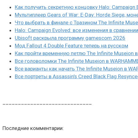
Как получить секретную концовку Halo: Campaign 
Мультиплеер Gears of War: E-Day: Horde Siege, мон
Что выбрать в финале с Тразином The Infinite Mus
Halo: Campaign Evolved: все изменения в сравнени
Ubisoft раскрыла программу gamescom 2026
Мод Fallout 4 Double Feature теперь на русском
Как пройти временную петлю The Infinite Museio
Все головоломки The Infinite Museion в WARHAMM
Все варианты как начать The Infinite Museion в 
Все портреты в Assassin’s Creed Black Flag Resynce
_____________________________
Последние комментарии: