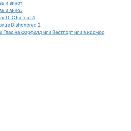
вь и вино»
вь и вино»
or DLC Fallout 4
рице Dishonored 2
 Глас на Фэрфилд или Вестпорт или в космос