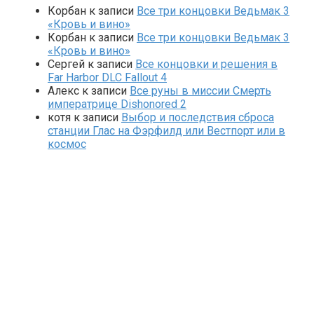
Корбан
к записи
Все три концовки Ведьмак 3
«Кровь и вино»
Корбан
к записи
Все три концовки Ведьмак 3
«Кровь и вино»
Сергей
к записи
Все концовки и решения в
Far Harbor DLC Fallout 4
Алекс
к записи
Все руны в миссии Смерть
императрице Dishonored 2
котя
к записи
Выбор и последствия сброса
станции Глас на Фэрфилд или Вестпорт или в
космос