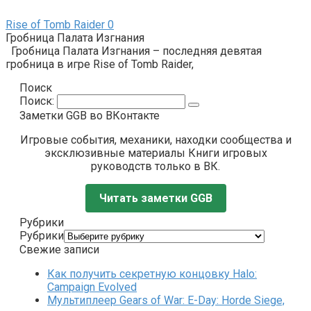
Rise of Tomb Raider
0
Гробница Палата Изгнания
Гробница Палата Изгнания – последняя девятая
гробница в игре Rise of Tomb Raider,
Поиск
Поиск:
Заметки GGB во ВКонтакте
Игровые события, механики, находки сообщества и
эксклюзивные материалы Книги игровых
руководств только в ВК.
Читать заметки GGB
Рубрики
Рубрики
Свежие записи
Как получить секретную концовку Halo:
Campaign Evolved
Мультиплеер Gears of War: E-Day: Horde Siege,