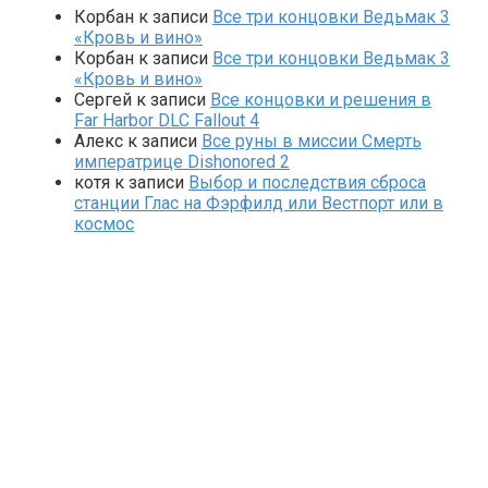
Корбан
к записи
Все три концовки Ведьмак 3
«Кровь и вино»
Корбан
к записи
Все три концовки Ведьмак 3
«Кровь и вино»
Сергей
к записи
Все концовки и решения в
Far Harbor DLC Fallout 4
Алекс
к записи
Все руны в миссии Смерть
императрице Dishonored 2
котя
к записи
Выбор и последствия сброса
станции Глас на Фэрфилд или Вестпорт или в
космос