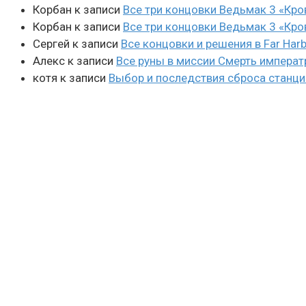
Корбан
к записи
Все три концовки Ведьмак 3 «Кро
Корбан
к записи
Все три концовки Ведьмак 3 «Кро
Сергей
к записи
Все концовки и решения в Far Harb
Алекс
к записи
Все руны в миссии Смерть императ
котя
к записи
Выбор и последствия сброса станции