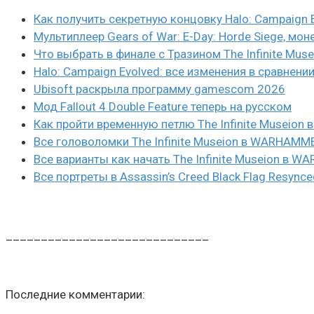
Как получить секретную концовку Halo: Campaign 
Мультиплеер Gears of War: E-Day: Horde Siege, мон
Что выбрать в финале с Тразином The Infinite Mus
Halo: Campaign Evolved: все изменения в сравнени
Ubisoft раскрыла программу gamescom 2026
Мод Fallout 4 Double Feature теперь на русском
Как пройти временную петлю The Infinite Museio
Все головоломки The Infinite Museion в WARHAMM
Все варианты как начать The Infinite Museion в 
Все портреты в Assassin’s Creed Black Flag Resynce
_____________________________
Последние комментарии: