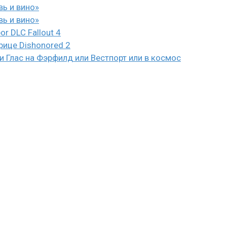
вь и вино»
вь и вино»
or DLC Fallout 4
рице Dishonored 2
 Глас на Фэрфилд или Вестпорт или в космос