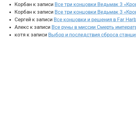
Корбан
к записи
Все три концовки Ведьмак 3 «Кро
Корбан
к записи
Все три концовки Ведьмак 3 «Кро
Сергей
к записи
Все концовки и решения в Far Harb
Алекс
к записи
Все руны в миссии Смерть императ
котя
к записи
Выбор и последствия сброса станции