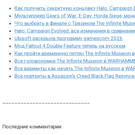
Как получить секретную концовку Halo: Campaign 
Мультиплеер Gears of War: E-Day: Horde Siege, мон
Что выбрать в финале с Тразином The Infinite Mus
Halo: Campaign Evolved: все изменения в сравнени
Ubisoft раскрыла программу gamescom 2026
Мод Fallout 4 Double Feature теперь на русском
Как пройти временную петлю The Infinite Museio
Все головоломки The Infinite Museion в WARHAMM
Все варианты как начать The Infinite Museion в 
Все портреты в Assassin’s Creed Black Flag Resynce
_____________________________
Последние комментарии: