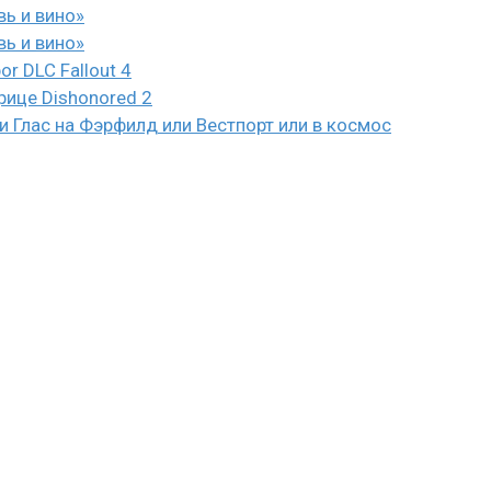
вь и вино»
вь и вино»
or DLC Fallout 4
рице Dishonored 2
 Глас на Фэрфилд или Вестпорт или в космос