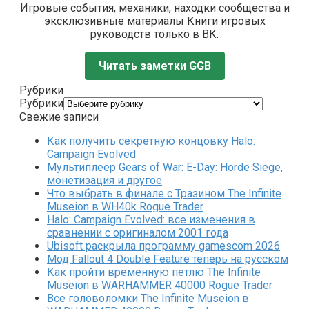
Игровые события, механики, находки сообщества и
эксклюзивные материалы Книги игровых
руководств только в ВК.
Читать заметки GGB
Рубрики
Рубрики
Свежие записи
Как получить секретную концовку Halo:
Campaign Evolved
Мультиплеер Gears of War: E-Day: Horde Siege,
монетизация и другое
Что выбрать в финале с Тразином The Infinite
Museion в WH40k Rogue Trader
Halo: Campaign Evolved: все изменения в
сравнении с оригиналом 2001 года
Ubisoft раскрыла программу gamescom 2026
Мод Fallout 4 Double Feature теперь на русском
Как пройти временную петлю The Infinite
Museion в WARHAMMER 40000 Rogue Trader
Все головоломки The Infinite Museion в