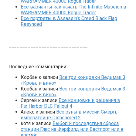
WARHAMMER 40000 Rogue Trader
Все варианты как начать The Infinite Museion в
WARHAMMER 40000 Rogue Trader
Все портреты в Assassin’s Creed Black Flag
Resynced
_____________________________
Последние комментарии:
Корбан
к записи
Все три концовки Ведьмак 3
«Кровь и вино»
Корбан
к записи
Все три концовки Ведьмак 3
«Кровь и вино»
Сергей
к записи
Все концовки и решения в
Far Harbor DLC Fallout 4
Алекс
к записи
Все руны в миссии Смерть
императрице Dishonored 2
котя
к записи
Выбор и последствия сброса
станции Глас на Фэрфилд или Вестпорт или в
космос