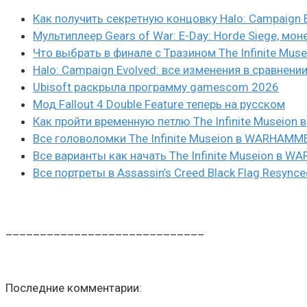
Как получить секретную концовку Halo: Campaign 
Мультиплеер Gears of War: E-Day: Horde Siege, мон
Что выбрать в финале с Тразином The Infinite Mus
Halo: Campaign Evolved: все изменения в сравнени
Ubisoft раскрыла программу gamescom 2026
Мод Fallout 4 Double Feature теперь на русском
Как пройти временную петлю The Infinite Museio
Все головоломки The Infinite Museion в WARHAMM
Все варианты как начать The Infinite Museion в 
Все портреты в Assassin’s Creed Black Flag Resynce
_____________________________
Последние комментарии: