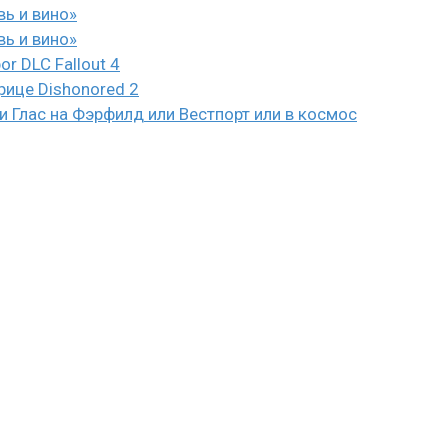
вь и вино»
вь и вино»
or DLC Fallout 4
рице Dishonored 2
 Глас на Фэрфилд или Вестпорт или в космос