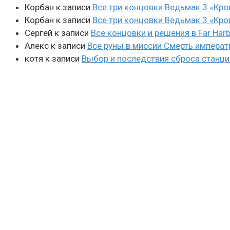
Корбан
к записи
Все три концовки Ведьмак 3 «Кро
Корбан
к записи
Все три концовки Ведьмак 3 «Кро
Сергей
к записи
Все концовки и решения в Far Harb
Алекс
к записи
Все руны в миссии Смерть императ
котя
к записи
Выбор и последствия сброса станции