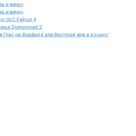
вь и вино»
вь и вино»
or DLC Fallout 4
рице Dishonored 2
 Глас на Фэрфилд или Вестпорт или в космос