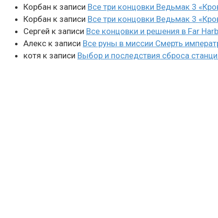
Корбан
к записи
Все три концовки Ведьмак 3 «Кро
Корбан
к записи
Все три концовки Ведьмак 3 «Кро
Сергей
к записи
Все концовки и решения в Far Harb
Алекс
к записи
Все руны в миссии Смерть императ
котя
к записи
Выбор и последствия сброса станции