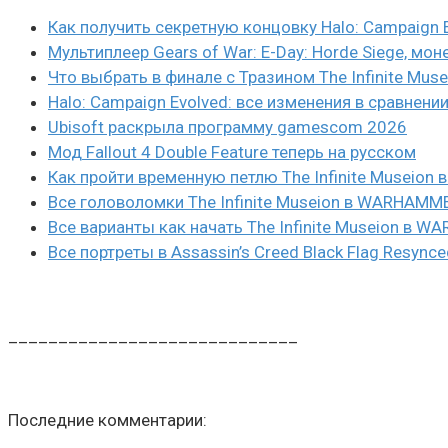
Как получить секретную концовку Halo: Campaign 
Мультиплеер Gears of War: E-Day: Horde Siege, мон
Что выбрать в финале с Тразином The Infinite Mus
Halo: Campaign Evolved: все изменения в сравнени
Ubisoft раскрыла программу gamescom 2026
Мод Fallout 4 Double Feature теперь на русском
Как пройти временную петлю The Infinite Museio
Все головоломки The Infinite Museion в WARHAMM
Все варианты как начать The Infinite Museion в 
Все портреты в Assassin’s Creed Black Flag Resynce
_____________________________
Последние комментарии: