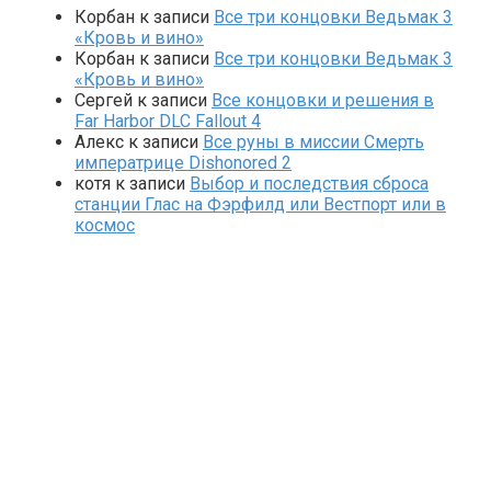
Корбан
к записи
Все три концовки Ведьмак 3
«Кровь и вино»
Корбан
к записи
Все три концовки Ведьмак 3
«Кровь и вино»
Сергей
к записи
Все концовки и решения в
Far Harbor DLC Fallout 4
Алекс
к записи
Все руны в миссии Смерть
императрице Dishonored 2
котя
к записи
Выбор и последствия сброса
станции Глас на Фэрфилд или Вестпорт или в
космос