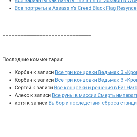
Все варианты как начать The Infinite Museion в 
Все портреты в Assassin’s Creed Black Flag Resynce
_____________________________
Последние комментарии:
Корбан
к записи
Все три концовки Ведьмак 3 «Кро
Корбан
к записи
Все три концовки Ведьмак 3 «Кро
Сергей
к записи
Все концовки и решения в Far Harb
Алекс
к записи
Все руны в миссии Смерть императ
котя
к записи
Выбор и последствия сброса станции