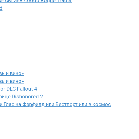
WARHAMMER 40000 Rogue Trader
d
вь и вино»
вь и вино»
or DLC Fallout 4
рице Dishonored 2
 Глас на Фэрфилд или Вестпорт или в космос