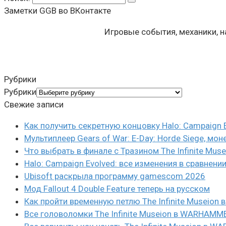
Заметки GGB во ВКонтакте
Игровые события, механики, 
Рубрики
Рубрики
Свежие записи
Как получить секретную концовку Halo: Campaign 
Мультиплеер Gears of War: E-Day: Horde Siege, мон
Что выбрать в финале с Тразином The Infinite Mus
Halo: Campaign Evolved: все изменения в сравнени
Ubisoft раскрыла программу gamescom 2026
Мод Fallout 4 Double Feature теперь на русском
Как пройти временную петлю The Infinite Museio
Все головоломки The Infinite Museion в WARHAMM