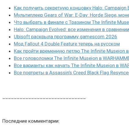
Как получить секретную концовку Halo: Campaign 
Мультиплеер Gears of War: E-Day: Horde Siege, мон
Что выбрать в финале с Тразином The Infinite Mus
Halo: Campaign Evolved: все изменения в сравнени
Ubisoft раскрыла программу gamescom 2026
Мод Fallout 4 Double Feature теперь на русском
Как пройти временную петлю The Infinite Museio
Все головоломки The Infinite Museion в WARHAMM
Все варианты как начать The Infinite Museion в 
Все портреты в Assassin’s Creed Black Flag Resynce
_____________________________
Последние комментарии: