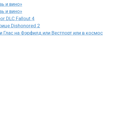
вь и вино»
вь и вино»
or DLC Fallout 4
рице Dishonored 2
 Глас на Фэрфилд или Вестпорт или в космос