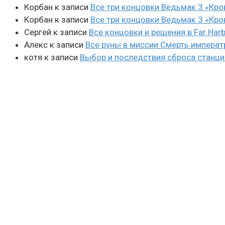
Корбан
к записи
Все три концовки Ведьмак 3 «Кро
Корбан
к записи
Все три концовки Ведьмак 3 «Кро
Сергей
к записи
Все концовки и решения в Far Harb
Алекс
к записи
Все руны в миссии Смерть императ
котя
к записи
Выбор и последствия сброса станции