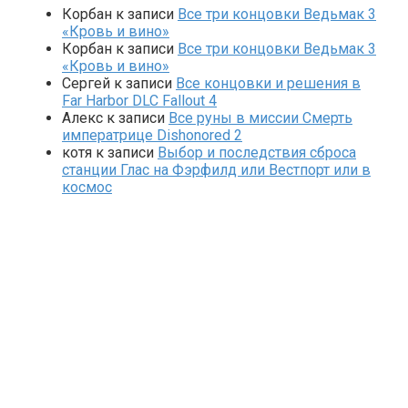
Корбан
к записи
Все три концовки Ведьмак 3
«Кровь и вино»
Корбан
к записи
Все три концовки Ведьмак 3
«Кровь и вино»
Сергей
к записи
Все концовки и решения в
Far Harbor DLC Fallout 4
Алекс
к записи
Все руны в миссии Смерть
императрице Dishonored 2
котя
к записи
Выбор и последствия сброса
станции Глас на Фэрфилд или Вестпорт или в
космос