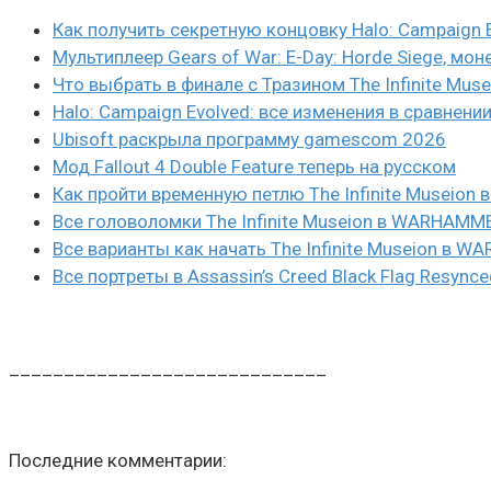
Как получить секретную концовку Halo: Campaign 
Мультиплеер Gears of War: E-Day: Horde Siege, мон
Что выбрать в финале с Тразином The Infinite Mus
Halo: Campaign Evolved: все изменения в сравнени
Ubisoft раскрыла программу gamescom 2026
Мод Fallout 4 Double Feature теперь на русском
Как пройти временную петлю The Infinite Museio
Все головоломки The Infinite Museion в WARHAMM
Все варианты как начать The Infinite Museion в 
Все портреты в Assassin’s Creed Black Flag Resynce
_____________________________
Последние комментарии: