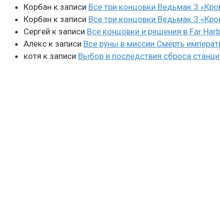
Корбан
к записи
Все три концовки Ведьмак 3 «Кро
Корбан
к записи
Все три концовки Ведьмак 3 «Кро
Сергей
к записи
Все концовки и решения в Far Harb
Алекс
к записи
Все руны в миссии Смерть императ
котя
к записи
Выбор и последствия сброса станции