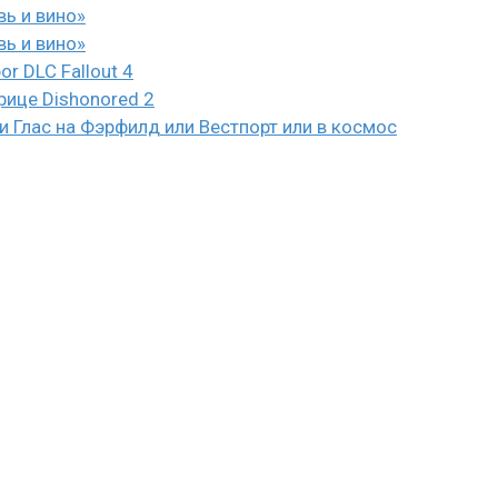
вь и вино»
вь и вино»
or DLC Fallout 4
рице Dishonored 2
 Глас на Фэрфилд или Вестпорт или в космос