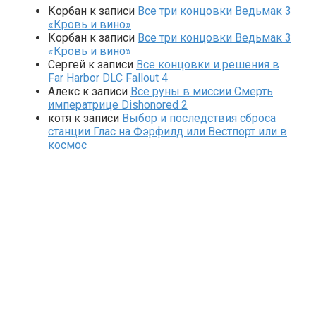
Корбан
к записи
Все три концовки Ведьмак 3
«Кровь и вино»
Корбан
к записи
Все три концовки Ведьмак 3
«Кровь и вино»
Сергей
к записи
Все концовки и решения в
Far Harbor DLC Fallout 4
Алекс
к записи
Все руны в миссии Смерть
императрице Dishonored 2
котя
к записи
Выбор и последствия сброса
станции Глас на Фэрфилд или Вестпорт или в
космос