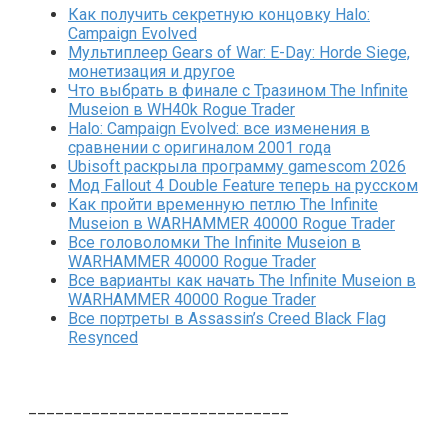
Как получить секретную концовку Halo:
Campaign Evolved
Мультиплеер Gears of War: E-Day: Horde Siege,
монетизация и другое
Что выбрать в финале с Тразином The Infinite
Museion в WH40k Rogue Trader
Halo: Campaign Evolved: все изменения в
сравнении с оригиналом 2001 года
Ubisoft раскрыла программу gamescom 2026
Мод Fallout 4 Double Feature теперь на русском
Как пройти временную петлю The Infinite
Museion в WARHAMMER 40000 Rogue Trader
Все головоломки The Infinite Museion в
WARHAMMER 40000 Rogue Trader
Все варианты как начать The Infinite Museion в
WARHAMMER 40000 Rogue Trader
Все портреты в Assassin’s Creed Black Flag
Resynced
_____________________________