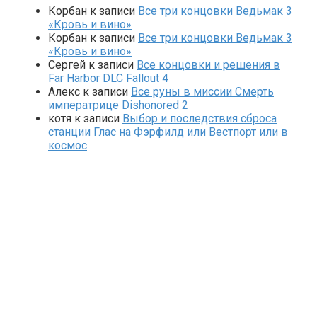
Корбан
к записи
Все три концовки Ведьмак 3
«Кровь и вино»
Корбан
к записи
Все три концовки Ведьмак 3
«Кровь и вино»
Сергей
к записи
Все концовки и решения в
Far Harbor DLC Fallout 4
Алекс
к записи
Все руны в миссии Смерть
императрице Dishonored 2
котя
к записи
Выбор и последствия сброса
станции Глас на Фэрфилд или Вестпорт или в
космос