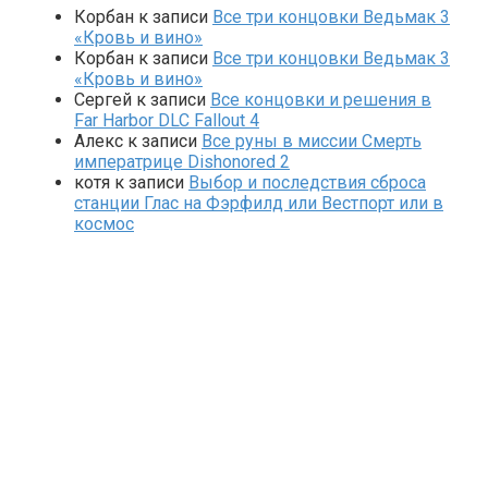
Корбан
к записи
Все три концовки Ведьмак 3
«Кровь и вино»
Корбан
к записи
Все три концовки Ведьмак 3
«Кровь и вино»
Сергей
к записи
Все концовки и решения в
Far Harbor DLC Fallout 4
Алекс
к записи
Все руны в миссии Смерть
императрице Dishonored 2
котя
к записи
Выбор и последствия сброса
станции Глас на Фэрфилд или Вестпорт или в
космос