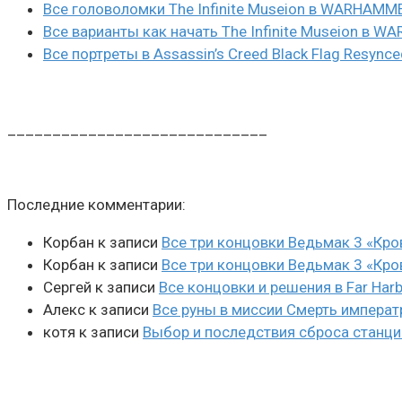
Все головоломки The Infinite Museion в WARHAMM
Все варианты как начать The Infinite Museion в 
Все портреты в Assassin’s Creed Black Flag Resynce
_____________________________
Последние комментарии:
Корбан
к записи
Все три концовки Ведьмак 3 «Кро
Корбан
к записи
Все три концовки Ведьмак 3 «Кро
Сергей
к записи
Все концовки и решения в Far Harb
Алекс
к записи
Все руны в миссии Смерть императ
котя
к записи
Выбор и последствия сброса станции