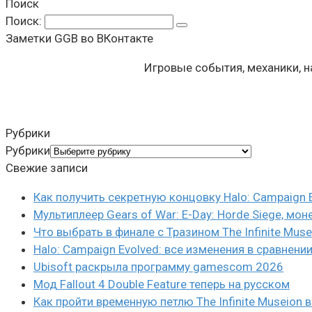
Поиск
Поиск:
Заметки GGB во ВКонтакте
Игровые события, механики, 
Рубрики
Рубрики
Свежие записи
Как получить секретную концовку Halo: Campaign 
Мультиплеер Gears of War: E-Day: Horde Siege, мон
Что выбрать в финале с Тразином The Infinite Mus
Halo: Campaign Evolved: все изменения в сравнени
Ubisoft раскрыла программу gamescom 2026
Мод Fallout 4 Double Feature теперь на русском
Как пройти временную петлю The Infinite Museio