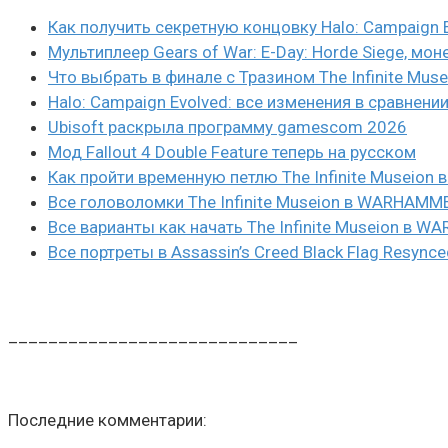
Как получить секретную концовку Halo: Campaign 
Мультиплеер Gears of War: E-Day: Horde Siege, мон
Что выбрать в финале с Тразином The Infinite Mus
Halo: Campaign Evolved: все изменения в сравнени
Ubisoft раскрыла программу gamescom 2026
Мод Fallout 4 Double Feature теперь на русском
Как пройти временную петлю The Infinite Museio
Все головоломки The Infinite Museion в WARHAMM
Все варианты как начать The Infinite Museion в 
Все портреты в Assassin’s Creed Black Flag Resynce
_____________________________
Последние комментарии: