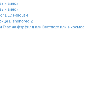
вь и вино»
вь и вино»
or DLC Fallout 4
рице Dishonored 2
 Глас на Фэрфилд или Вестпорт или в космос