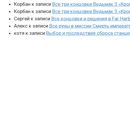
Корбан
к записи
Все три концовки Ведьмак 3 «Кро
Корбан
к записи
Все три концовки Ведьмак 3 «Кро
Сергей
к записи
Все концовки и решения в Far Harb
Алекс
к записи
Все руны в миссии Смерть императ
котя
к записи
Выбор и последствия сброса станции