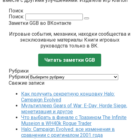
вместе с другими улучшениями. Издатель игр Krafton
Поиск
Поиск:
Заметки GGB во ВКонтакте
Игровые события, механики, находки сообщества и
эксклюзивные материалы Книги игровых
руководств только в ВК.
Читать заметки GGB
Рубрики
Рубрики
Свежие записи
Как получить секретную концовку Halo:
Campaign Evolved
Мультиплеер Gears of War: E-Day: Horde Siege,
монетизация и другое
Что выбрать в финале с Тразином The Infinite
Museion в WH40k Rogue Trader
Halo: Campaign Evolved: все изменения в
сравнении с оригиналом 2001 года