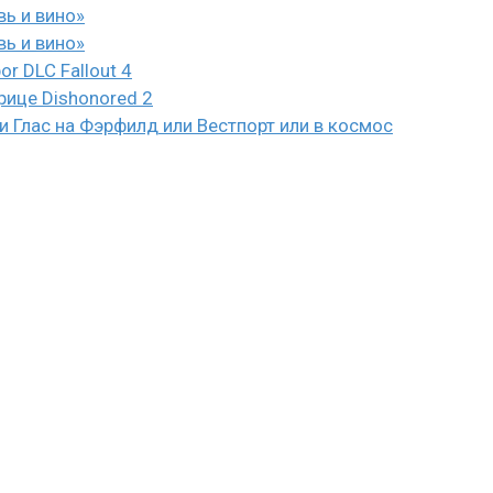
вь и вино»
вь и вино»
or DLC Fallout 4
рице Dishonored 2
 Глас на Фэрфилд или Вестпорт или в космос