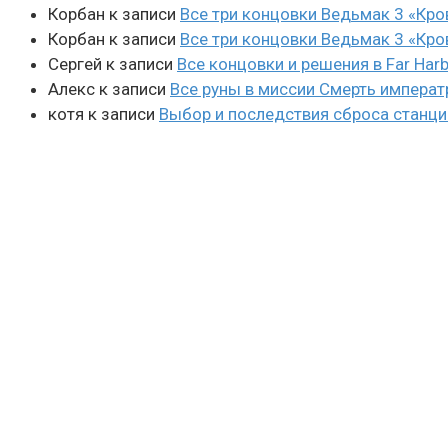
Корбан
к записи
Все три концовки Ведьмак 3 «Кро
Корбан
к записи
Все три концовки Ведьмак 3 «Кро
Сергей
к записи
Все концовки и решения в Far Harb
Алекс
к записи
Все руны в миссии Смерть императ
котя
к записи
Выбор и последствия сброса станции