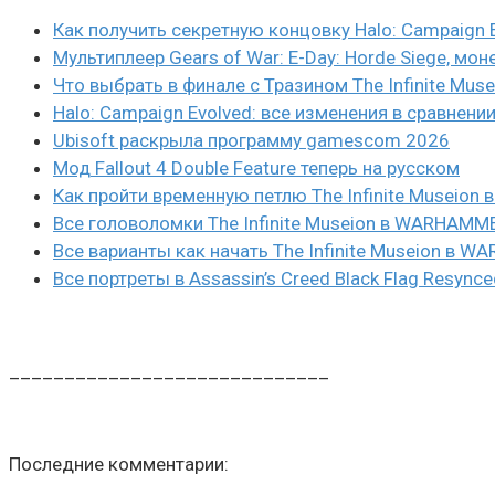
Как получить секретную концовку Halo: Campaign 
Мультиплеер Gears of War: E-Day: Horde Siege, мон
Что выбрать в финале с Тразином The Infinite Mus
Halo: Campaign Evolved: все изменения в сравнени
Ubisoft раскрыла программу gamescom 2026
Мод Fallout 4 Double Feature теперь на русском
Как пройти временную петлю The Infinite Museio
Все головоломки The Infinite Museion в WARHAMM
Все варианты как начать The Infinite Museion в 
Все портреты в Assassin’s Creed Black Flag Resynce
_____________________________
Последние комментарии: