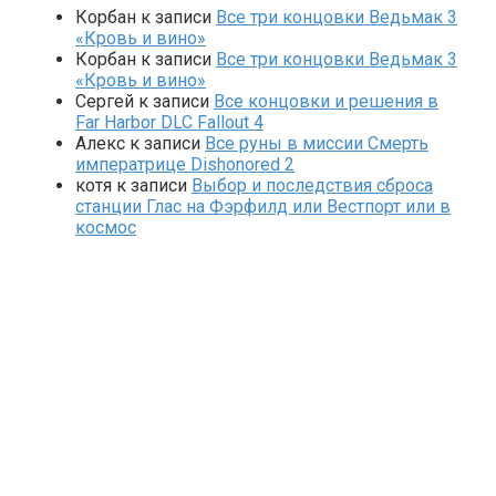
Корбан
к записи
Все три концовки Ведьмак 3
«Кровь и вино»
Корбан
к записи
Все три концовки Ведьмак 3
«Кровь и вино»
Сергей
к записи
Все концовки и решения в
Far Harbor DLC Fallout 4
Алекс
к записи
Все руны в миссии Смерть
императрице Dishonored 2
котя
к записи
Выбор и последствия сброса
станции Глас на Фэрфилд или Вестпорт или в
космос