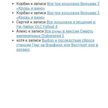
Корбан
к записи
Все три концовки Ведьмак 3
«Кровь и вино»
Корбан
к записи
Все три концовки Ведьмак 3
«Кровь и вино»
Сергей
к записи
Все концовки и решения в
Far Harbor DLC Fallout 4
Алекс
к записи
Все руны в миссии Смерть
императрице Dishonored 2
котя
к записи
Выбор и последствия сброса
станции Глас на Фэрфилд или Вестпорт или в
космос