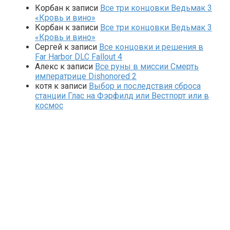
Корбан
к записи
Все три концовки Ведьмак 3
«Кровь и вино»
Корбан
к записи
Все три концовки Ведьмак 3
«Кровь и вино»
Сергей
к записи
Все концовки и решения в
Far Harbor DLC Fallout 4
Алекс
к записи
Все руны в миссии Смерть
императрице Dishonored 2
котя
к записи
Выбор и последствия сброса
станции Глас на Фэрфилд или Вестпорт или в
космос