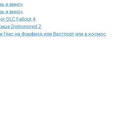
вь и вино»
вь и вино»
or DLC Fallout 4
рице Dishonored 2
 Глас на Фэрфилд или Вестпорт или в космос