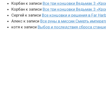
Корбан
к записи
Все три концовки Ведьмак 3 «Кро
Корбан
к записи
Все три концовки Ведьмак 3 «Кро
Сергей
к записи
Все концовки и решения в Far Harb
Алекс
к записи
Все руны в миссии Смерть императ
котя
к записи
Выбор и последствия сброса станции