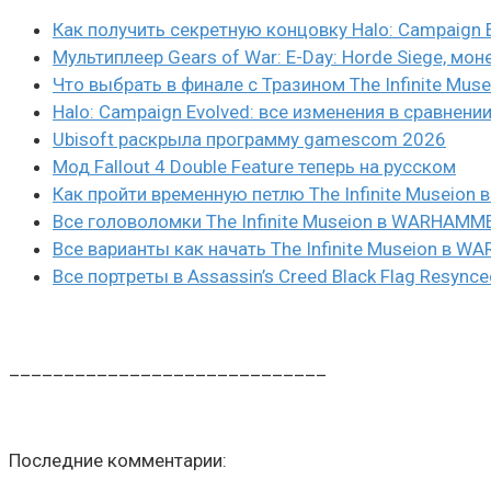
Как получить секретную концовку Halo: Campaign 
Мультиплеер Gears of War: E-Day: Horde Siege, мон
Что выбрать в финале с Тразином The Infinite Mus
Halo: Campaign Evolved: все изменения в сравнени
Ubisoft раскрыла программу gamescom 2026
Мод Fallout 4 Double Feature теперь на русском
Как пройти временную петлю The Infinite Museio
Все головоломки The Infinite Museion в WARHAMM
Все варианты как начать The Infinite Museion в 
Все портреты в Assassin’s Creed Black Flag Resynce
_____________________________
Последние комментарии: