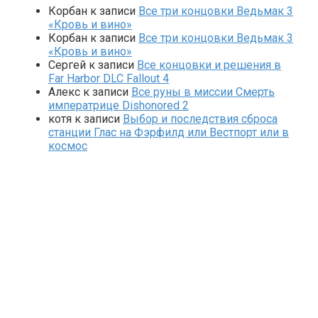
Корбан
к записи
Все три концовки Ведьмак 3
«Кровь и вино»
Корбан
к записи
Все три концовки Ведьмак 3
«Кровь и вино»
Сергей
к записи
Все концовки и решения в
Far Harbor DLC Fallout 4
Алекс
к записи
Все руны в миссии Смерть
императрице Dishonored 2
котя
к записи
Выбор и последствия сброса
станции Глас на Фэрфилд или Вестпорт или в
космос