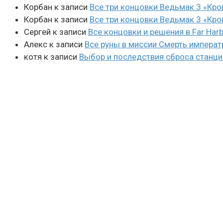
Корбан
к записи
Все три концовки Ведьмак 3 «Кро
Корбан
к записи
Все три концовки Ведьмак 3 «Кро
Сергей
к записи
Все концовки и решения в Far Harb
Алекс
к записи
Все руны в миссии Смерть императ
котя
к записи
Выбор и последствия сброса станции