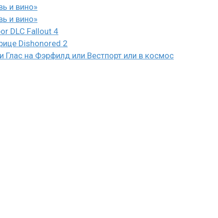
вь и вино»
вь и вино»
or DLC Fallout 4
рице Dishonored 2
 Глас на Фэрфилд или Вестпорт или в космос