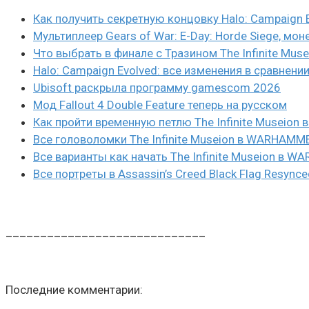
Как получить секретную концовку Halo: Campaign 
Мультиплеер Gears of War: E-Day: Horde Siege, мон
Что выбрать в финале с Тразином The Infinite Mus
Halo: Campaign Evolved: все изменения в сравнени
Ubisoft раскрыла программу gamescom 2026
Мод Fallout 4 Double Feature теперь на русском
Как пройти временную петлю The Infinite Museio
Все головоломки The Infinite Museion в WARHAMM
Все варианты как начать The Infinite Museion в 
Все портреты в Assassin’s Creed Black Flag Resynce
_____________________________
Последние комментарии: