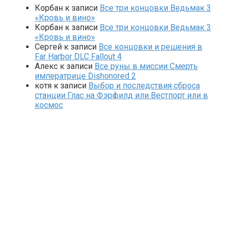
Корбан
к записи
Все три концовки Ведьмак 3
«Кровь и вино»
Корбан
к записи
Все три концовки Ведьмак 3
«Кровь и вино»
Сергей
к записи
Все концовки и решения в
Far Harbor DLC Fallout 4
Алекс
к записи
Все руны в миссии Смерть
императрице Dishonored 2
котя
к записи
Выбор и последствия сброса
станции Глас на Фэрфилд или Вестпорт или в
космос