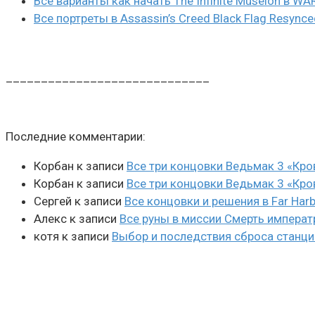
Все варианты как начать The Infinite Museion в 
Все портреты в Assassin’s Creed Black Flag Resynce
_____________________________
Последние комментарии:
Корбан
к записи
Все три концовки Ведьмак 3 «Кро
Корбан
к записи
Все три концовки Ведьмак 3 «Кро
Сергей
к записи
Все концовки и решения в Far Harb
Алекс
к записи
Все руны в миссии Смерть императ
котя
к записи
Выбор и последствия сброса станции