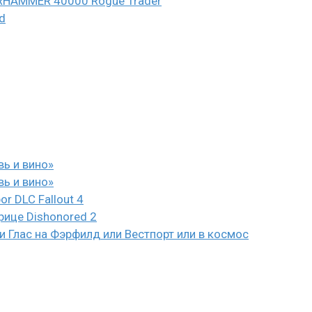
WARHAMMER 40000 Rogue Trader
d
вь и вино»
вь и вино»
or DLC Fallout 4
рице Dishonored 2
 Глас на Фэрфилд или Вестпорт или в космос