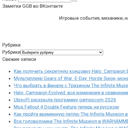
Заметки GGB во ВКонтакте
Игровые события, механики, 
Рубрики
Рубрики
Свежие записи
Как получить секретную концовку Halo: Campaign 
Мультиплеер Gears of War: E-Day: Horde Siege, мон
Что выбрать в финале с Тразином The Infinite Mus
Halo: Campaign Evolved: все изменения в сравнени
Ubisoft раскрыла программу gamescom 2026
Мод Fallout 4 Double Feature теперь на русском
Как пройти временную петлю The Infinite Museio
Все головоломки The Infinite Museion в WARHAMM