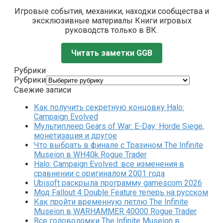
Игровые события, механики, находки сообщества и
эксклюзивные материалы Книги игровых
руководств только в ВК.
Читать заметки GGB
Рубрики
Рубрики
Свежие записи
Как получить секретную концовку Halo:
Campaign Evolved
Мультиплеер Gears of War: E-Day: Horde Siege,
монетизация и другое
Что выбрать в финале с Тразином The Infinite
Museion в WH40k Rogue Trader
Halo: Campaign Evolved: все изменения в
сравнении с оригиналом 2001 года
Ubisoft раскрыла программу gamescom 2026
Мод Fallout 4 Double Feature теперь на русском
Как пройти временную петлю The Infinite
Museion в WARHAMMER 40000 Rogue Trader
Все головоломки The Infinite Museion в