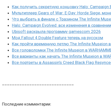
Как получить секретную концовку Halo: Campaign 
Мультиплеер Gears of War: E-Day: Horde Siege, мон
Что выбрать в финале с Тразином The Infinite Mus
Halo: Campaign Evolved: все изменения в сравнени
Ubisoft раскрыла программу gamescom 2026
Мод Fallout 4 Double Feature теперь на русском
Как пройти временную петлю The Infinite Museio
Все головоломки The Infinite Museion в WARHAMM
Все варианты как начать The Infinite Museion в 
Все портреты в Assassin’s Creed Black Flag Resynce
_____________________________
Последние комментарии: