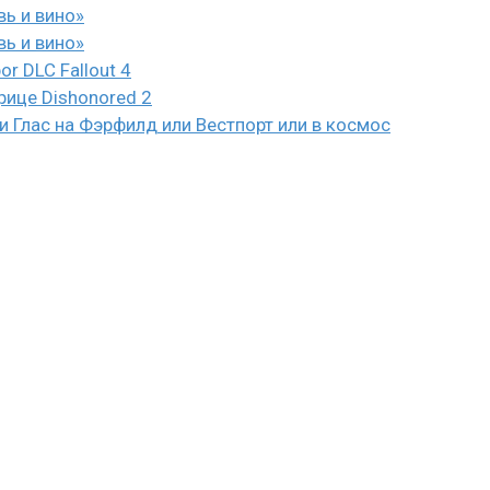
вь и вино»
вь и вино»
or DLC Fallout 4
рице Dishonored 2
 Глас на Фэрфилд или Вестпорт или в космос