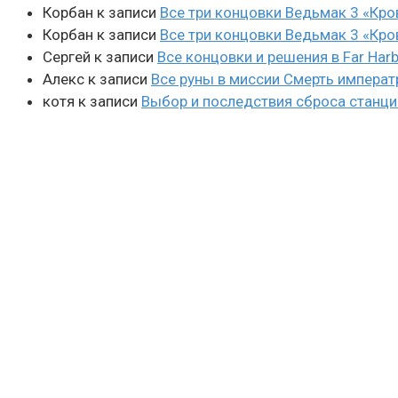
Корбан
к записи
Все три концовки Ведьмак 3 «Кро
Корбан
к записи
Все три концовки Ведьмак 3 «Кро
Сергей
к записи
Все концовки и решения в Far Harb
Алекс
к записи
Все руны в миссии Смерть императ
котя
к записи
Выбор и последствия сброса станции