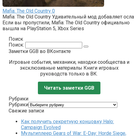
Mafia: The Old Country
0
Mafia: The Old Country Удивительный мод добавляет осла
Если вы пропустили, Mafia: The Old Country официально
вышла на PlayStation 5, Xbox Series
Поиск
Поиск:
Заметки GGB во ВКонтакте
Игровые события, механики, находки сообщества и
эксклюзивные материалы Книги игровых
руководств только в ВК.
Читать заметки GGB
Рубрики
Рубрики
Свежие записи
Как получить секретную концовку Halo:
Campaign Evolved
Мультиплеер Gears of War: E-Day: Horde Siege,