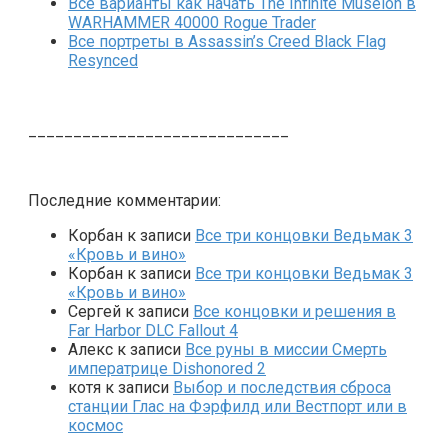
Все варианты как начать The Infinite Museion в
WARHAMMER 40000 Rogue Trader
Все портреты в Assassin’s Creed Black Flag
Resynced
_____________________________
Последние комментарии:
Корбан
к записи
Все три концовки Ведьмак 3
«Кровь и вино»
Корбан
к записи
Все три концовки Ведьмак 3
«Кровь и вино»
Сергей
к записи
Все концовки и решения в
Far Harbor DLC Fallout 4
Алекс
к записи
Все руны в миссии Смерть
императрице Dishonored 2
котя
к записи
Выбор и последствия сброса
станции Глас на Фэрфилд или Вестпорт или в
космос