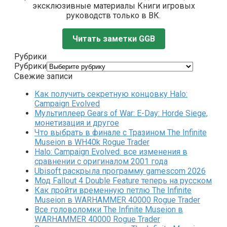
эксклюзивные материалы Книги игровых
руководств только в ВК.
Читать заметки GGB
Рубрики
Рубрики
Свежие записи
Как получить секретную концовку Halo:
Campaign Evolved
Мультиплеер Gears of War: E-Day: Horde Siege,
монетизация и другое
Что выбрать в финале с Тразином The Infinite
Museion в WH40k Rogue Trader
Halo: Campaign Evolved: все изменения в
сравнении с оригиналом 2001 года
Ubisoft раскрыла программу gamescom 2026
Мод Fallout 4 Double Feature теперь на русском
Как пройти временную петлю The Infinite
Museion в WARHAMMER 40000 Rogue Trader
Все головоломки The Infinite Museion в
WARHAMMER 40000 Rogue Trader