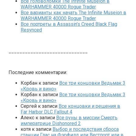
Все головоломки The Infinite Museion в
WARHAMMER 40000 Rogue Trader
Все варианты как начать The Infinite Museion в
WARHAMMER 40000 Rogue Trader
Все портреты в Assassin’s Creed Black Flag
Resynced
_____________________________
Последние комментарии:
Корбан
к записи
Все три концовки Ведьмак 3
«Кровь и вино»
Корбан
к записи
Все три концовки Ведьмак 3
«Кровь и вино»
Сергей
к записи
Все концовки и решения в
Far Harbor DLC Fallout 4
Алекс
к записи
Все руны в миссии Смерть
императрице Dishonored 2
котя
к записи
Выбор и последствия сброса
станции Глас на Фэрфилд или Вестпорт или в