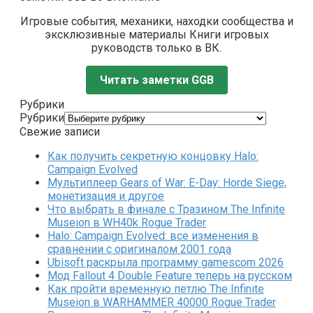
Игровые события, механики, находки сообщества и
эксклюзивные материалы Книги игровых
руководств только в ВК.
Читать заметки GGB
Рубрики
Рубрики
Свежие записи
Как получить секретную концовку Halo:
Campaign Evolved
Мультиплеер Gears of War: E-Day: Horde Siege,
монетизация и другое
Что выбрать в финале с Тразином The Infinite
Museion в WH40k Rogue Trader
Halo: Campaign Evolved: все изменения в
сравнении с оригиналом 2001 года
Ubisoft раскрыла программу gamescom 2026
Мод Fallout 4 Double Feature теперь на русском
Как пройти временную петлю The Infinite
Museion в WARHAMMER 40000 Rogue Trader