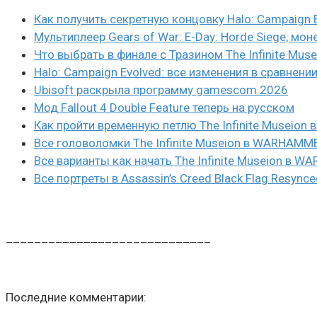
Как получить секретную концовку Halo: Campaign 
Мультиплеер Gears of War: E-Day: Horde Siege, мон
Что выбрать в финале с Тразином The Infinite Mus
Halo: Campaign Evolved: все изменения в сравнени
Ubisoft раскрыла программу gamescom 2026
Мод Fallout 4 Double Feature теперь на русском
Как пройти временную петлю The Infinite Museio
Все головоломки The Infinite Museion в WARHAMM
Все варианты как начать The Infinite Museion в 
Все портреты в Assassin’s Creed Black Flag Resynce
_____________________________
Последние комментарии: