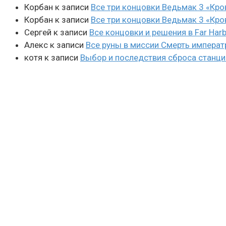
Корбан
к записи
Все три концовки Ведьмак 3 «Кро
Корбан
к записи
Все три концовки Ведьмак 3 «Кро
Сергей
к записи
Все концовки и решения в Far Harb
Алекс
к записи
Все руны в миссии Смерть императ
котя
к записи
Выбор и последствия сброса станции