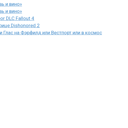
вь и вино»
вь и вино»
or DLC Fallout 4
рице Dishonored 2
 Глас на Фэрфилд или Вестпорт или в космос