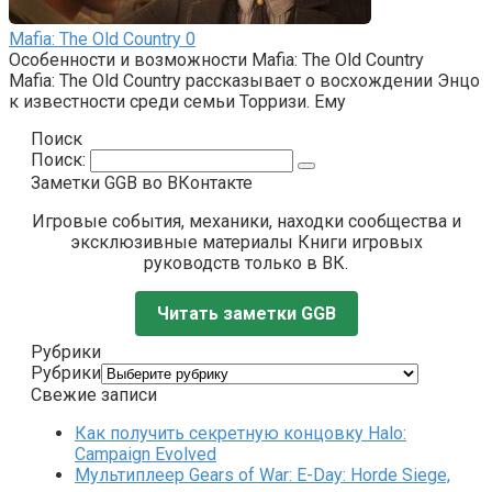
Mafia: The Old Country
0
Особенности и возможности Mafia: The Old Country
Mafia: The Old Country рассказывает о восхождении Энцо
к известности среди семьи Торризи. Ему
Поиск
Поиск:
Заметки GGB во ВКонтакте
Игровые события, механики, находки сообщества и
эксклюзивные материалы Книги игровых
руководств только в ВК.
Читать заметки GGB
Рубрики
Рубрики
Свежие записи
Как получить секретную концовку Halo:
Campaign Evolved
Мультиплеер Gears of War: E-Day: Horde Siege,