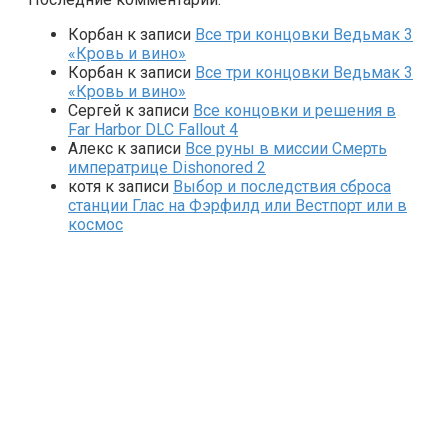
Корбан
к записи
Все три концовки Ведьмак 3
«Кровь и вино»
Корбан
к записи
Все три концовки Ведьмак 3
«Кровь и вино»
Сергей
к записи
Все концовки и решения в
Far Harbor DLC Fallout 4
Алекс
к записи
Все руны в миссии Смерть
императрице Dishonored 2
котя
к записи
Выбор и последствия сброса
станции Глас на Фэрфилд или Вестпорт или в
космос