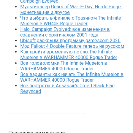
Campaign Evolved
Мультиплеер Gears of War: E-Day: Horde Siege,
монетизация и другое
Что выбрать в финале с Тразином The Infinite
Museion в WH40k Rogue Trader
Halo: Campaign Evolved: все изменения в
сравнении с оригиналом 2001 года
Ubisoft раскрыла программу gamescom 2026
Мод Fallout 4 Double Feature теперь на русском
Как пройти временную петлю The Infinite
Museion в WARHAMMER 40000 Rogue Trader
Все головоломки The Infinite Museion в
WARHAMMER 40000 Rogue Trader
Все варианты как начать The Infinite Museion в
WARHAMMER 40000 Rogue Trader
Все портреты в Assassin’s Creed Black Flag
Resynced
_____________________________
Последние комментарии: