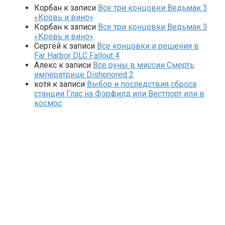
Корбан
к записи
Все три концовки Ведьмак 3
«Кровь и вино»
Корбан
к записи
Все три концовки Ведьмак 3
«Кровь и вино»
Сергей
к записи
Все концовки и решения в
Far Harbor DLC Fallout 4
Алекс
к записи
Все руны в миссии Смерть
императрице Dishonored 2
котя
к записи
Выбор и последствия сброса
станции Глас на Фэрфилд или Вестпорт или в
космос