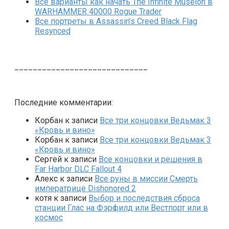
Все варианты как начать The Infinite Museion в
WARHAMMER 40000 Rogue Trader
Все портреты в Assassin’s Creed Black Flag
Resynced
_____________________________
Последние комментарии:
Корбан
к записи
Все три концовки Ведьмак 3
«Кровь и вино»
Корбан
к записи
Все три концовки Ведьмак 3
«Кровь и вино»
Сергей
к записи
Все концовки и решения в
Far Harbor DLC Fallout 4
Алекс
к записи
Все руны в миссии Смерть
императрице Dishonored 2
котя
к записи
Выбор и последствия сброса
станции Глас на Фэрфилд или Вестпорт или в
космос