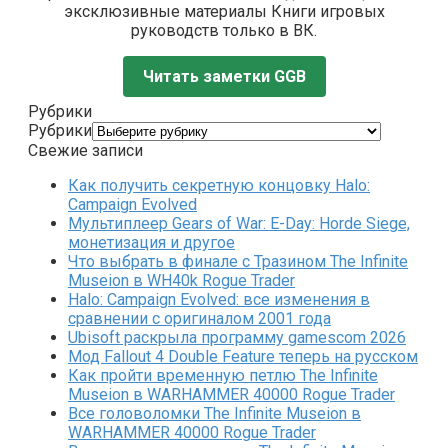
эксклюзивные материалы Книги игровых
руководств только в ВК.
Читать заметки GGB
Рубрики
Рубрики
Свежие записи
Как получить секретную концовку Halo:
Campaign Evolved
Мультиплеер Gears of War: E-Day: Horde Siege,
монетизация и другое
Что выбрать в финале с Тразином The Infinite
Museion в WH40k Rogue Trader
Halo: Campaign Evolved: все изменения в
сравнении с оригиналом 2001 года
Ubisoft раскрыла программу gamescom 2026
Мод Fallout 4 Double Feature теперь на русском
Как пройти временную петлю The Infinite
Museion в WARHAMMER 40000 Rogue Trader
Все головоломки The Infinite Museion в
WARHAMMER 40000 Rogue Trader