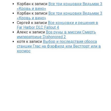
Корбан
к записи
Все три концовки Ведьмак 3
«Кровь и вино»
Корбан
к записи
Все три концовки Ведьмак 3
«Кровь и вино»
Сергей
к записи
Все концовки и решения в
Far Harbor DLC Fallout 4
Алекс
к записи
Все руны в миссии Смерть
императрице Dishonored 2
котя
к записи
Выбор и последствия сброса
станции Глас на Фэрфилд или Вестпорт или в
космос