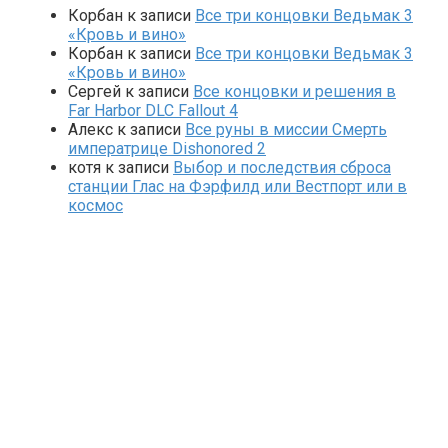
Корбан
к записи
Все три концовки Ведьмак 3
«Кровь и вино»
Корбан
к записи
Все три концовки Ведьмак 3
«Кровь и вино»
Сергей
к записи
Все концовки и решения в
Far Harbor DLC Fallout 4
Алекс
к записи
Все руны в миссии Смерть
императрице Dishonored 2
котя
к записи
Выбор и последствия сброса
станции Глас на Фэрфилд или Вестпорт или в
космос