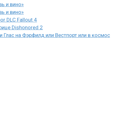
вь и вино»
вь и вино»
or DLC Fallout 4
рице Dishonored 2
 Глас на Фэрфилд или Вестпорт или в космос