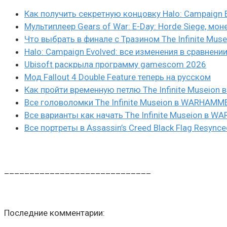
Как получить секретную концовку Halo: Campaign 
Мультиплеер Gears of War: E-Day: Horde Siege, мон
Что выбрать в финале с Тразином The Infinite Mus
Halo: Campaign Evolved: все изменения в сравнени
Ubisoft раскрыла программу gamescom 2026
Мод Fallout 4 Double Feature теперь на русском
Как пройти временную петлю The Infinite Museio
Все головоломки The Infinite Museion в WARHAMM
Все варианты как начать The Infinite Museion в 
Все портреты в Assassin’s Creed Black Flag Resynce
_____________________________
Последние комментарии: