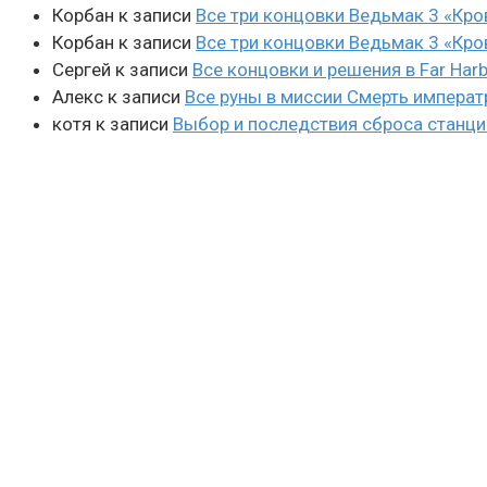
Корбан
к записи
Все три концовки Ведьмак 3 «Кро
Корбан
к записи
Все три концовки Ведьмак 3 «Кро
Сергей
к записи
Все концовки и решения в Far Harb
Алекс
к записи
Все руны в миссии Смерть императ
котя
к записи
Выбор и последствия сброса станции