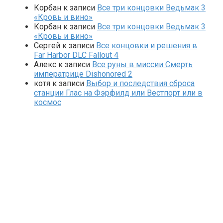
Корбан
к записи
Все три концовки Ведьмак 3
«Кровь и вино»
Корбан
к записи
Все три концовки Ведьмак 3
«Кровь и вино»
Сергей
к записи
Все концовки и решения в
Far Harbor DLC Fallout 4
Алекс
к записи
Все руны в миссии Смерть
императрице Dishonored 2
котя
к записи
Выбор и последствия сброса
станции Глас на Фэрфилд или Вестпорт или в
космос