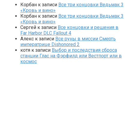
Корбан
к записи
Все три концовки Ведьмак 3
«Кровь и вино»
Корбан
к записи
Все три концовки Ведьмак 3
«Кровь и вино»
Сергей
к записи
Все концовки и решения в
Far Harbor DLC Fallout 4
Алекс
к записи
Все руны в миссии Смерть
императрице Dishonored 2
котя
к записи
Выбор и последствия сброса
станции Глас на Фэрфилд или Вестпорт или в
космос