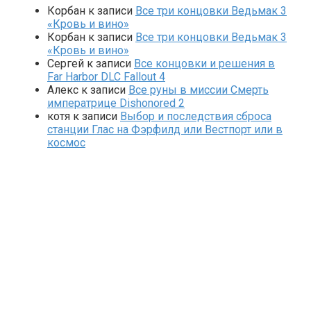
Корбан
к записи
Все три концовки Ведьмак 3
«Кровь и вино»
Корбан
к записи
Все три концовки Ведьмак 3
«Кровь и вино»
Сергей
к записи
Все концовки и решения в
Far Harbor DLC Fallout 4
Алекс
к записи
Все руны в миссии Смерть
императрице Dishonored 2
котя
к записи
Выбор и последствия сброса
станции Глас на Фэрфилд или Вестпорт или в
космос