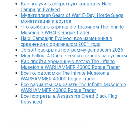
Как получить секретную концовку Halo:
Campaign Evolved
Мультиплеер Gears of War: E-Day: Horde Siege,
монетизация и другое
Что выбрать в финале с Тразином The Infinite
Museion в WH40k Rogue Trader
Halo: Campaign Evolved: все изменения в
сравнении с оригиналом 2001 года
Ubisoft раскрыла программу gamescom 2026
Мод Fallout 4 Double Feature теперь на русском
Как пройти временную петлю The Infinite
Museion в WARHAMMER 40000 Rogue Trader
Все головоломки The Infinite Museion в
WARHAMMER 40000 Rogue Trader
Все варианты как начать The Infinite Museion в
WARHAMMER 40000 Rogue Trader
Все портреты в Assassin’s Creed Black Flag
Resynced
_____________________________